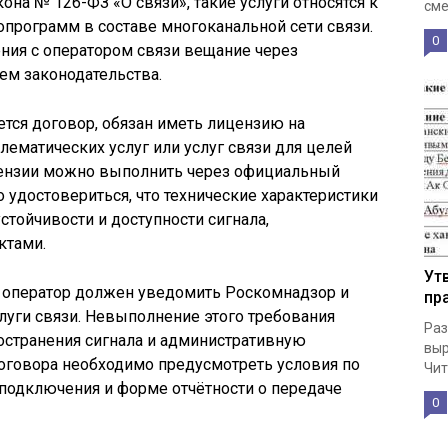
она № 126-ФЗ «О связи», такие услуги относятся к
сме
опрограмм в составе многоканальной сети связи.
0
ния с оператором связи вещание через
ем законодательства.
ется договор, обязан иметь лицензию на
лематических услуг или услуг связи для целей
цензии можно выполнить через официальный
 удостовериться, что технические характеристики
стойчивости и доступности сигнала,
ктами.
Ут
 оператор должен уведомить Роскомнадзор и
пр
луги связи. Невыполнение этого требования
Раз
остранения сигнала и административную
выр
договора необходимо предусмотреть условия по
Чит
подключения и форме отчётности о передаче
0