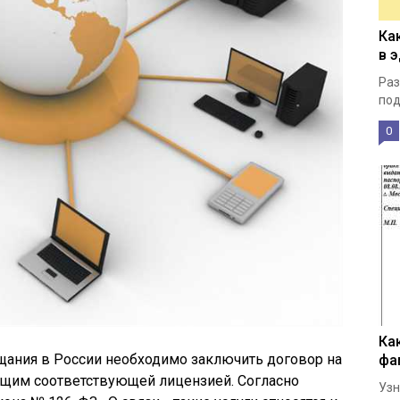
Ка
в 
Раз
под
0
Ка
щания в России необходимо заключить договор на
фа
ающим соответствующей лицензией. Согласно
Узн