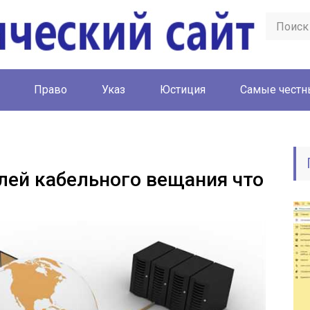
Право
Указ
Юстиция
Cамые честн
елей кабельного вещания что