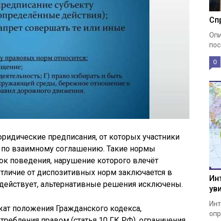
Сп
Опи
пос
0
ридические предписания, от которых участники
ь по взаимному соглашению. Такие нормы
ок поведения, нарушение которого влечёт
тличие от диспозитивных норм заключается в
Ин
 действует, альтернативные решения исключены.
ув
Инт
ат положения Гражданского кодекса,
опр
ребления правом (статья 10 ГК РФ), ограничения