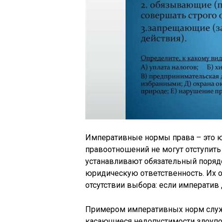
Императивные нормы права – это ю
правоотношений не могут отступит
устанавливают обязательный поряд
юридическую ответственность. Их о
отсутствии выбора: если императив
Примером императивных норм служ
касающиеся недопустимости злоупот