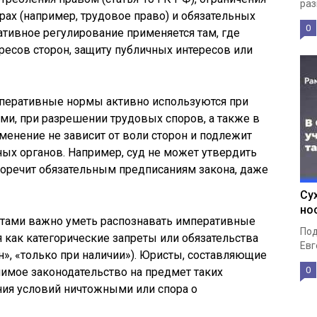
раз
ах (например, трудовое право) и обязательных
0
тивное регулирование применяется там, где
ресов сторон, защиту публичных интересов или
мперативные нормы активно используются при
и, при разрешении трудовых споров, а также в
менение не зависит от воли сторон и подлежит
ых органов. Например, суд не может утвердить
воречит обязательным предписаниям закона, даже
Су
но
тами важно уметь распознавать императивные
Под
как категорические запреты или обязательства
Евг
ан», «только при наличии»). Юристы, составляющие
0
имое законодательство на предмет таких
ния условий ничтожными или спора о