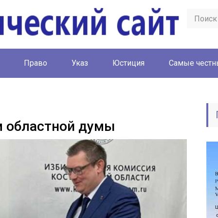
Право
Указ
Юстиция
Cамые честн
м областной думы