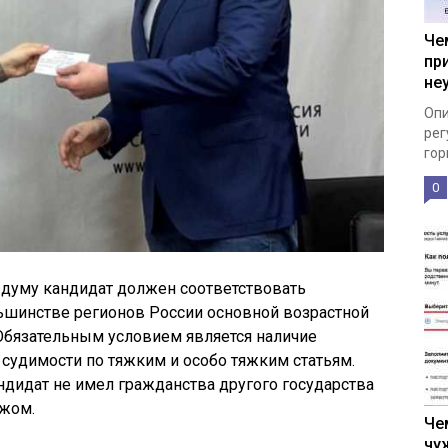
Че
пр
не
Опи
рег
гор
0
 думу кандидат должен соответствовать
ьшинстве регионов России основной возрастной
. Обязательным условием является наличие
 судимости по тяжким и особо тяжким статьям.
андидат не имел гражданства другого государства
ежом.
Че
чу