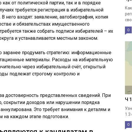
как от политической партии, так и в порядке
Как
учаях требуется регистрация в избирательной
рег
 В него входят: заявление, автобиография, копия
свое
ществе и обязательствах имущественного
0
ребуется также собрать подписи избирателей – их
 округа и устанавливается местным законом.
 заранее продумать стратегию: информационные
гитационные материалы. Расходы на избирательную
ительно через избирательный счёт, открытый
ходы подлежат строгому контролю и
за достоверность представленных сведений. При
Ч 
, сокрытии доходов или нарушении порядка
Узн
 аннулирована. Это требует внимания к деталям и
1.3
 на каждом этапе подготовки.
0
дъявляются к кандидатам в