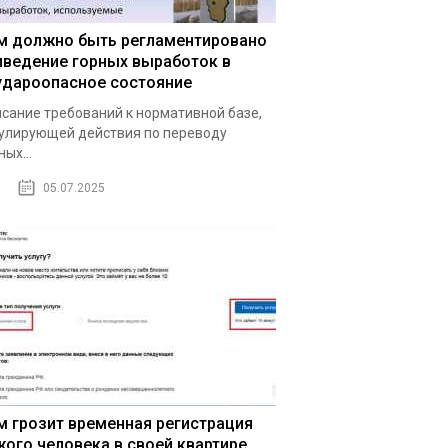
м должно быть регламентировано
иведение горных выработок в
удароопасное состояние
сание требований к нормативной базе,
улирующей действия по переводу
ных...
05.07.2025
м грозит временная регистрация
жого человека в своей квартире