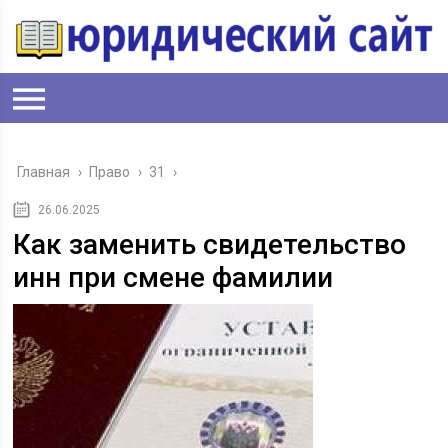
Главная
›
Право
›
31
›
26.06.2025
Как заменить свидетельство
инн при смене фамилии