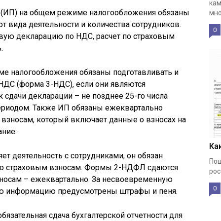
кам
(ИП) на общем режиме налогообложения обязаны
мно
от вида деятельности и количества сотрудников.
0
вую декларацию по НДС, расчет по страховым
.
е налогообложения обязаны подготавливать и
НДС (форма 3-НДС), если они являются
 сдачи декларации – не позднее 25-го числа
ериодом. Также ИП обязаны ежеквартально
 взносам, который включает данные о взносах на
ание.
Ка
ет деятельность с сотрудниками, он обязан
Пош
по страховым взносам. Формы 2-НДФЛ сдаются
рос
зносам – ежеквартально. За несвоевременную
0
ую информацию предусмотрены штрафы и пеня.
бязательная сдача бухгалтерской отчетности для