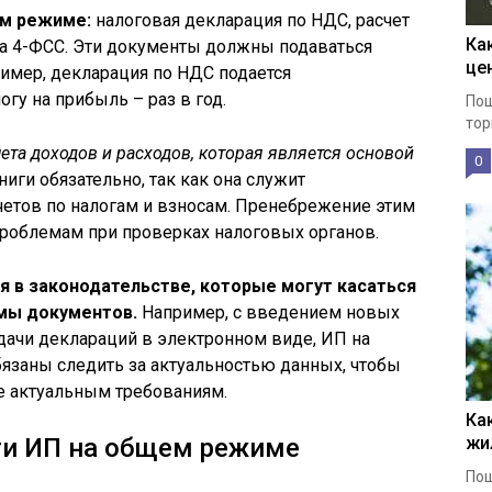
ем режиме:
налоговая декларация по НДС, расчет
Ка
ма 4-ФСС. Эти документы должны подаваться
це
ример, декларация по НДС подается
огу на прибыль – раз в год.
Пош
тор
чета доходов и расходов, которая является основой
0
иги обязательно, так как она служит
етов по налогам и взносам. Пренебрежение этим
проблемам при проверках налоговых органов.
 в законодательстве, которые могут касаться
рмы документов.
Например, с введением новых
дачи деклараций в электронном виде, ИП на
заны следить за актуальностью данных, чтобы
е актуальным требованиям.
Ка
ти ИП на общем режиме
жи
Пош