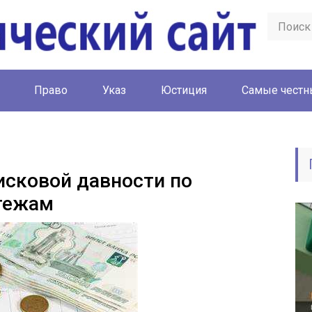
Право
Указ
Юстиция
Cамые честн
исковой давности по
тежам