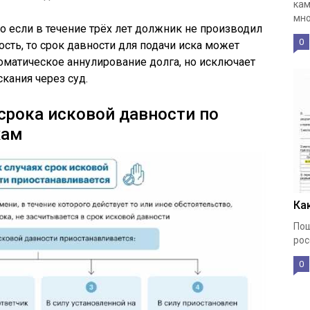
кам
мно
то если в течение трёх лет должник не производил
0
сть, то срок давности для подачи иска может
томатическое аннулирование долга, но исключает
кания через суд.
 срока исковой давности по
жам
Ка
Пош
рос
0