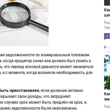
Ка
це
Пош
тор
0
ания задолженности по коммунальным платежам
та, когда кредитор узнал или должен был узнать о
ь, что период исковой давности может начинаться
н, а с момента, когда возникла необходимость для
быть приостановлен
, если должник активно
Ка
скрывает свои доходы, что затрудняет
жи
х случаях срок может быть продлён на срок, в
Пош
сканию задолженности были невозможны.