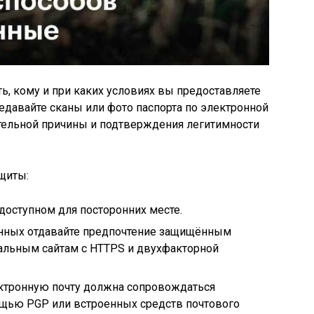
ь, кому и при каких условиях вы предоставляете
едавайте сканы или фото паспорта по электронной
тельной причины и подтверждения легитимности
щиты:
едоступном для посторонних месте.
анных отдавайте предпочтение защищённым
иальным сайтам с HTTPS и двухфакторной
ктронную почту должна сопровождаться
щью PGP или встроенных средств почтового