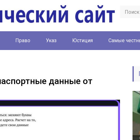
Право
Указ
Юстиция
Cамые честн
паспортные данные от