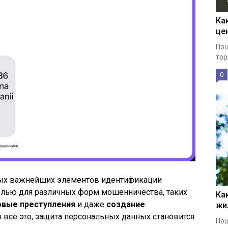
Ка
це
Пош
тор
0
мых важнейших элементов идентификации
целью для различных форм мошенничества, таких
Ка
вые преступления
и даже
создание
жи
я всё это, защита персональных данных становится
Пош