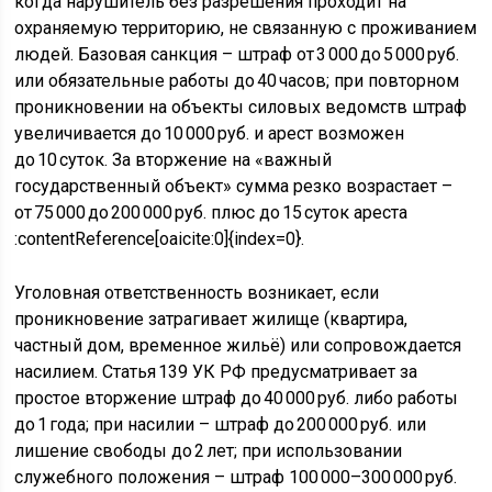
когда нарушитель без разрешения проходит на
охраняемую территорию, не связанную с проживанием
людей. Базовая санкция – штраф от 3 000 до 5 000 руб.
или обязательные работы до 40 часов; при повторном
проникновении на объекты силовых ведомств штраф
увеличивается до 10 000 руб. и арест возможен
до 10 суток. За вторжение на «важный
государственный объект» сумма резко возрастает –
от 75 000 до 200 000 руб. плюс до 15 суток ареста
:contentReference[oaicite:0]{index=0}.
Уголовная ответственность возникает, если
проникновение затрагивает жилище (квартира,
частный дом, временное жильё) или сопровождается
насилием. Статья 139 УК РФ предусматривает за
простое вторжение штраф до 40 000 руб. либо работы
до 1 года; при насилии – штраф до 200 000 руб. или
лишение свободы до 2 лет; при использовании
служебного положения – штраф 100 000–300 000 руб.