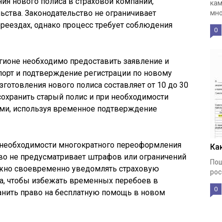
ия нового полиса в страховой компании,
кам
ства. Законодательство не ограничивает
мно
реездах, однако процесс требует соблюдения
0
гионе необходимо предоставить заявление и
орт и подтверждение регистрации по новому
зготовления нового полиса составляет от 10 до 30
сохранить старый полис и при необходимости
ми, используя временное подтверждение
 необходимости многократного переоформления
Ка
во не предусматривает штрафов или ограничений
Пош
Важно своевременно уведомлять страховую
рос
а, чтобы избежать временных перебоев в
0
нить право на бесплатную помощь в новом