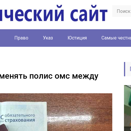
Право
Указ
Юстиция
Cамые честн
менять полис омс между