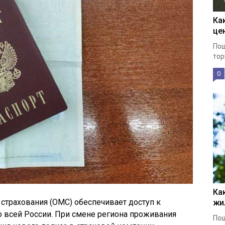
Ка
це
Пош
тор
0
Ка
страхования (ОМС) обеспечивает доступ к
жи
 всей России. При смене региона проживания
Пош