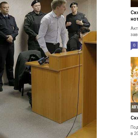
Ск
но
Акт
зав
0
Ск
Под
в 2