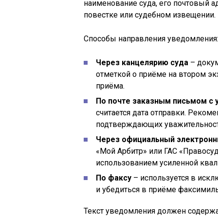
наименование суда, его почтовый а
повестке или судебном извещении.
Способы направления уведомления
Через канцелярию суда
– докум
отметкой о приёме на втором эк
приёма.
По почте заказным письмом с 
считается дата отправки. Реком
подтверждающих уважительность
Через официальный электронн
«Мой Арбитр» или ГАС «Правосуд
использованием усиленной квал
По факсу
– используется в искл
и убедиться в приёме факсимиль
Текст уведомления должен содержа