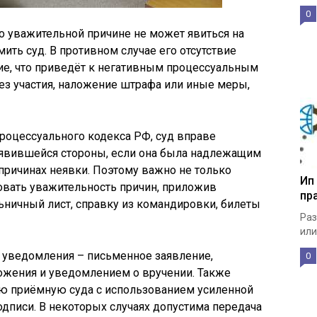
0
по уважительной причине не может явиться на
мить суд. В противном случае его отсутствие
ие, что приведёт к негативным процессуальным
ез участия, наложение штрафа или иные меры,
процессуального кодекса РФ, суд вправе
неявившейся стороны, если она была надлежащим
причинах неявки. Поэтому важно не только
Ип
овать уважительность причин, приложив
пр
ичный лист, справку из командировки, билеты
Раз
или
 уведомления – письменное заявление,
0
ожения и уведомлением о вручении. Также
ую приёмную суда с использованием усиленной
дписи. В некоторых случаях допустима передача