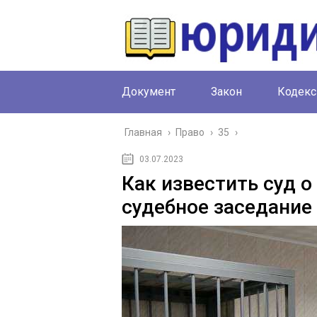
Документ
Закон
Кодекс
Главная
›
Право
›
35
›
03.07.2023
Как известить суд 
судебное заседание