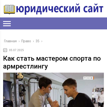
Главная
›
Право
›
35
›
05.07.2025
Как стать мастером спорта по
армрестлингу