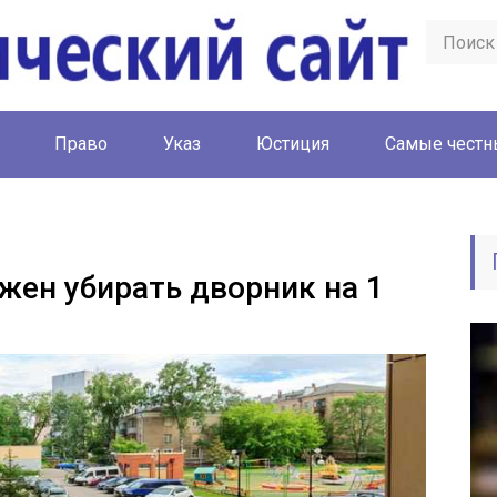
Право
Указ
Юстиция
Cамые честн
ен убирать дворник на 1