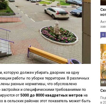
Ск
но
Акт
зав
0
, которую должен убирать дворник на одну
изации работы по уборке территории. В различных
влены разные нормативы, что обусловлено
ю застройки и специфическими требованиями по
Ск
ьируются от
5000 до 8000 квадратных метров
на
Под
ако в сельских районах этот показатель может быть
в 2