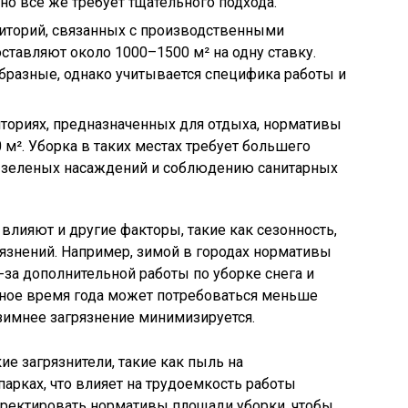
но все же требует тщательного подхода.
иторий, связанных с производственными
ставляют около 1000–1500 м² на одну ставку.
бразные, однако учитывается специфика работы и
ториях, предназначенных для отдыха, нормативы
0 м². Уборка в таких местах требует большего
 зеленых насаждений и соблюдению санитарных
влияют и другие факторы, такие как сезонность,
язнений. Например, зимой в городах нормативы
-за дополнительной работы по уборке снега и
дное время года может потребоваться меньше
 зимнее загрязнение минимизируется.
е загрязнители, такие как пыль на
арках, что влияет на трудоемкость работы
ректировать нормативы площади уборки, чтобы