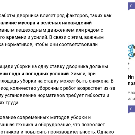
0
аботы дворника влияет ряд факторов, таких как
наличие мусора и зелёных насаждений
.
нсивным пешеходным движением или рядом с
о времени и усилий. В связи с этим, важным
ка нормативов, чтобы они соответствовали
ощади уборки на одну ставку дворника должны
ени года и погодных условий
. Зимой, при
Ип
 площадь уборки на ставку может быть снижена. В
пр
риод количество уборочных работ возрастает из-за
Раз
у установление нормативов требует гибкости и
или
х труда.
0
ование современных методов уборки и
ванная техника и оборудование, что позволяет
ботников и повысить производительность. Однако