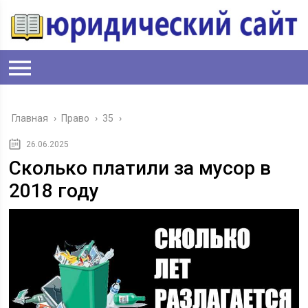
Главная
›
Право
›
35
›
26.06.2025
Сколько платили за мусор в
2018 году