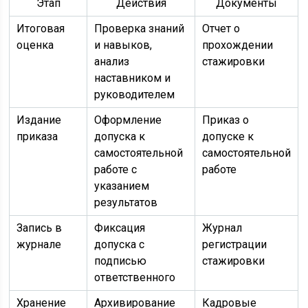
Этап
Действия
Документы
Итоговая
Проверка знаний
Отчет о
оценка
и навыков,
прохождении
анализ
стажировки
наставником и
руководителем
Издание
Оформление
Приказ о
приказа
допуска к
допуске к
самостоятельной
самостоятельной
работе с
работе
указанием
результатов
Запись в
Фиксация
Журнал
журнале
допуска с
регистрации
подписью
стажировки
ответственного
Хранение
Архивирование
Кадровые