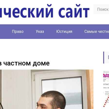
Право
Указ
Юстиция
Cамые честн
в частном доме