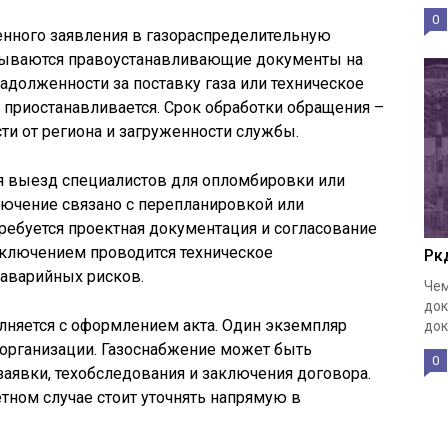
0
енного заявления в газораспределительную
дываются правоустанавливающие документы на
задолженности за поставку газа или техническое
приостанавливается. Срок обработки обращения –
сти от региона и загруженности службы.
ся выезд специалистов для опломбировки или
лючение связано с перепланировкой или
ребуется проектная документация и согласование
тключением проводится техническое
Рк
 аварийных рисков.
Чем
док
лняется с оформлением акта. Один экземпляр
док
в организации. Газоснабжение может быть
0
заявки, техобследования и заключения договора.
ном случае стоит уточнять напрямую в