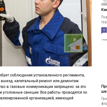
Ка
Под
суд
0
ебует соблюдения установленного регламента,
 выезд, капитальный ремонт или демонтаж
Пр
во в газовые коммуникации запрещено: за это
шк
 уголовные санкции. Все работы проводятся по
циализированной организацией, имеющей
Про
.
фор