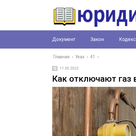
Документ
Закон
Кодекс
Главная
›
Указ
›
41
›
11.05.2022
Как отключают газ 