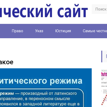
Право
Указ
Юстиция
Cамые честн
акое