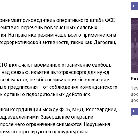
0
ринимает руководитель оперативного штаба ФСБ
действия, перечень вовлечённых силовых
вия. На практике режим чаще всего применяется в
ррористической активности, таких как Дагестан,
.
КТО включают временное ограничение свободы
над связью, изъятие автотранспорта для нужд
Рк
ти объектов, не обеспечивающих безопасность.
ые предписания – от соблюдения комендантского
Чем
ь органы о подозрительных действиях.
док
док
чной координации между ФСБ, МВД, Росгвардией,
0
подразделениями. Завершение операции
после чего ограничения снимаются. Нарушения
ежима контролируются прокуратурой и