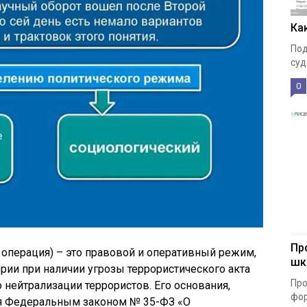
Ка
Под
суд
0
Пр
операция) – это правовой и оперативный режим,
шк
ии при наличии угрозы террористического акта
Про
 нейтрализации террористов. Его основания,
фор
ся Федеральным законом № 35-ФЗ «О