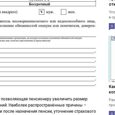
от
Что
в су
0
Ка
ко
, позволяющая пенсионеру увеличить размер
Раз
ний. Наиболее распространённые причины –
про
 после назначения пенсии, уточнение страхового
0