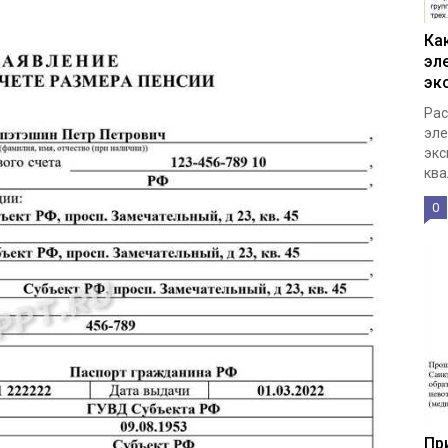
Ка
эл
эк
Рас
эле
экс
ква
0
Пр