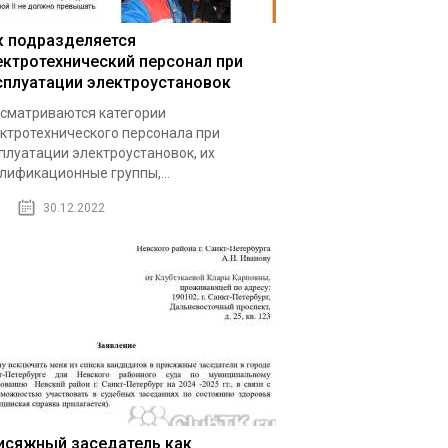
к подразделяется
ектротехнический персонал при
сплуатации электроустановок
сматриваются категории
ктротехнического персонала при
плуатации электроустановок, их
лификационные группы,...
30.12.2022
исяжный заседатель как