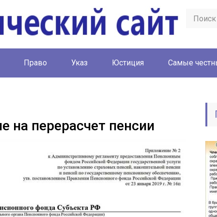
Право
Указ
Юстиция
Cамые честн
е на перерасчет пенсии