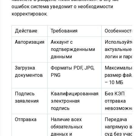
ошибок система уведомит о необходимости
корректировок.
Действие
Требования
Особенности
Авторизация
Аккаунт с
Используйте
подтвержденными
актуальные
данными
логин и паро
Загрузка
Форматы PDF, JPG,
Максимальн
документов
PNG
размер файл
– 10 МБ
Подпись
Квалифицированная
Без КЭП
заявления
электронная
отправка
подпись
невозможна
Отправка
Наличие всех
Передача
обязательных
напрямую в
данных и
суд без участ