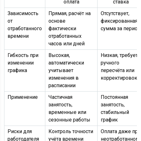
оплата
ставка
Зависимость
Прямая, расчёт на
Отсутствует,
от
основе
фиксированная
отработанного
фактически
сумма за период
времени
отработанных
часов или дней
Гибкость при
Высокая,
Низкая, требует
изменении
автоматически
ручного
графика
учитывает
пересчёта или
изменения в
корректировок
расписании
Применение
Частичная
Постоянная
занятость,
занятость,
временные или
стабильный
сезонные работы
график
Риски для
Контроль точности
Оплата даже при
работодателя
учёта времени
неотработанном