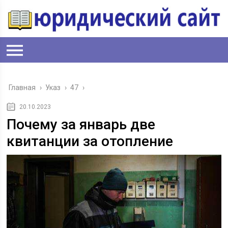
Главная
›
Указ
›
47
›
20.10.2023
Почему за январь две
квитанции за отопление