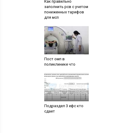
Как правильно
заполнить рсв с учетом
пониженных тарифов
для мсп
Пост омп в
поликлинике что
Подраздел 3 ефс кто
сдает