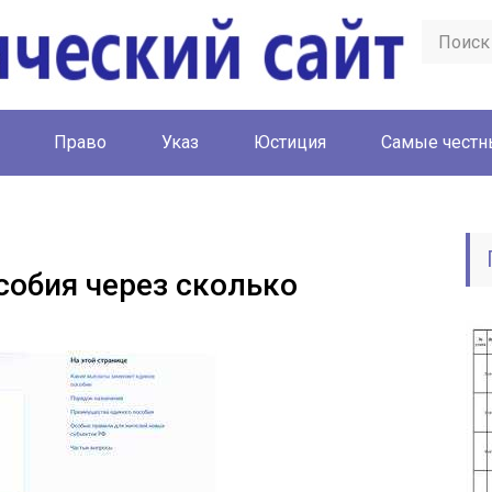
Право
Указ
Юстиция
Cамые честн
собия через сколько