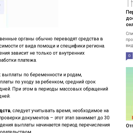
Пе
до
он
Спи
твенные органы обычно переводят средства в
про
висимости от вида помощи и специфики региона.
вид
ения зависит не только от внутренних
0
работки платежа.
ак выплаты по беременности и родам,
латы по уходу за ребенком, средний срок
 дней. При этом в периоды массовых обращений
дней.
дств
, следует учитывать время, необходимое на
проверки документов – этот этап занимает до 30
дения выплаты начинается период перечисления
От
одательством.