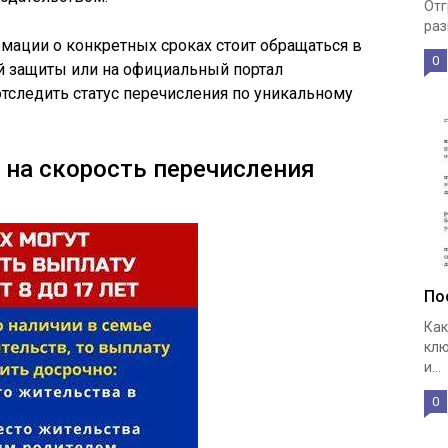
Отг
раз
мации о конкретных сроках стоит обращаться в
0
й защиты или на официальный портал
отследить статус перечисления по уникальному
на скорость перечисления
По
Как
клю
и...
0