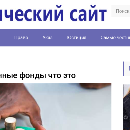
Право
Указ
Юстиция
Cамые честн
нные фонды что это