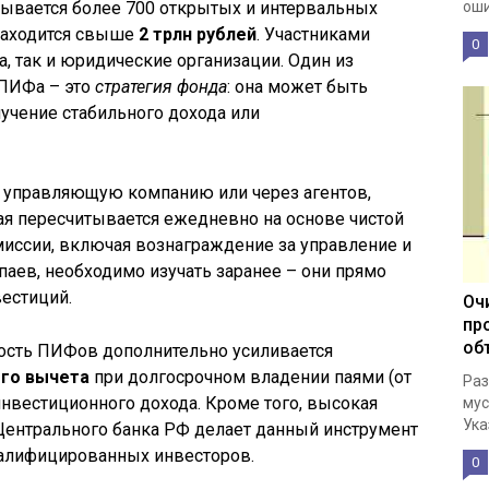
итывается более 700 открытых и интервальных
оши
находится свыше
2 трлн рублей
. Участниками
0
, так и юридические организации. Один из
ПИФа – это
стратегия фонда
: она может быть
лучение стабильного дохода или
з управляющую компанию или через агентов,
ая пересчитывается ежедневно на основе чистой
миссии, включая вознаграждение за управление и
паев, необходимо изучать заранее – они прямо
естиций.
Оч
пр
об
ость ПИФов дополнительно усиливается
го вычета
при долгосрочном владении паями (от
Раз
инвестиционного дохода. Кроме того, высокая
мус
Ука
Центрального банка РФ делает данный инструмент
валифицированных инвесторов.
0