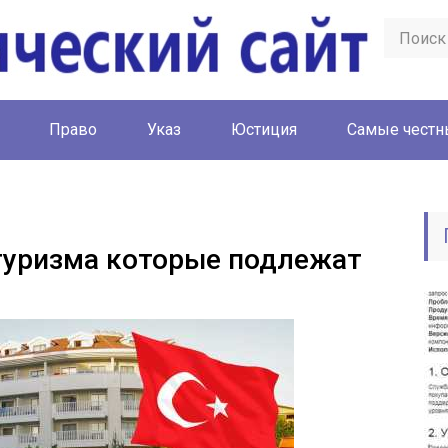
Право
Указ
Юстиция
Cамые честн
туризма которые подлежат