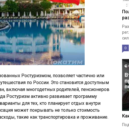
По
ра
Раз
рег
сила
0
зованных Ростуризмом, позволяет частично или
утешествия по России. Это становится доступным
ан, включая многодетных родителей, пенсионеров
ода Ростуризм активно развивает программу
арианты для тех, кто планирует отдых внутри
нсация может покрывать не только стоимость
Ка
асходы, такие как транспортировка и проживание.
Под