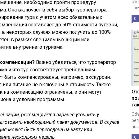
спо
озмещение, необходимо пройти процедуру
гос
ма. Она включает в себя выбор туроператора,
ирование тура с учетом всех обязательных
0
омпенсация составляет до 50% стоимости путевки,
 в некоторых случаях можно получить до 100%
ретен в рамках специальных акций или
итие внутреннего туризма.
 компенсации?
Важно убедиться, что туроператор
ма и что тур соответствует требованиям
т быть компенсированы, например, экскурсии,
 или питание не включены в стоимость. Также
От
вок на компенсацию ограничены, и они могут
по
гиона и условий программы.
та
нсации, рекомендуется заранее уточнить у
Объ
рег
одготовить необходимый пакет документов. В случае
воз
ия может быть переведена на карту или
ение нескольких недель.
0