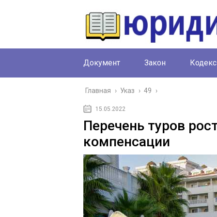
Документ
Закон
Кодекс
Главная
›
Указ
›
49
›
15.05.2022
Перечень туров рос
компенсации