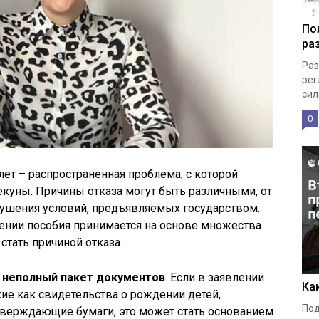
По
ра
Раз
рег
сила
0
 лет – распространенная проблема, с которой
екуны. Причины отказа могут быть различными, от
рушения условий, предъявляемых государством.
чении пособия принимается на основе множества
стать причиной отказа.
я
неполный пакет документов
. Если в заявлении
Ка
ие как свидетельства о рождении детей,
Под
тверждающие бумаги, это может стать основанием