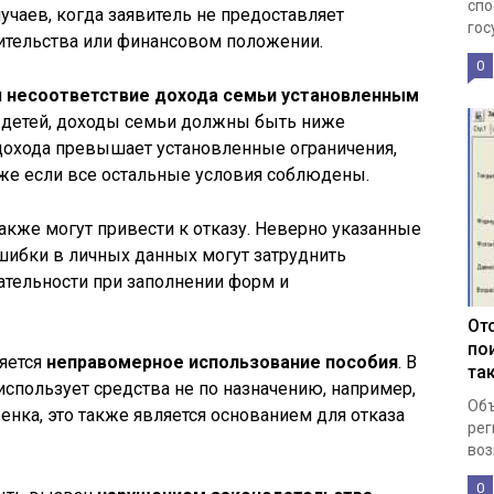
спо
лучаев, когда заявитель не предоставляет
гос
тельства или финансовом положении.
0
я
несоответствие дохода семьи установленным
а детей, доходы семьи должны быть ниже
 дохода превышает установленные ограничения,
аже если все остальные условия соблюдены.
акже могут привести к отказу. Неверно указанные
шибки в личных данных могут затруднить
мательности при заполнении форм и
От
по
яется
неправомерное использование пособия
. В
та
 использует средства не по назначению, например,
Объ
енка, это также является основанием для отказа
рег
воз
0