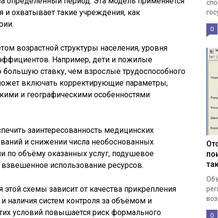
за определённый период. Эта модель применяется
спо
 и охватывает такие учреждения, как
гос
рии.
0
том возрастной структуры населения, уровня
эффициентов. Например, дети и пожилые
 большую ставку, чем взрослые трудоспособного
ожет включать корректирующие параметры,
кими и географическими особенностями
спечить заинтересованность медицинских
еваний и снижении числа необоснованных
От
ии по объёму оказанных услуг, подушевое
по
та
 взвешенное использование ресурсов.
Объ
 этой схемы зависит от качества прикрепления
рег
воз
 и наличия систем контроля за объёмом и
этих условий повышается риск формального
0