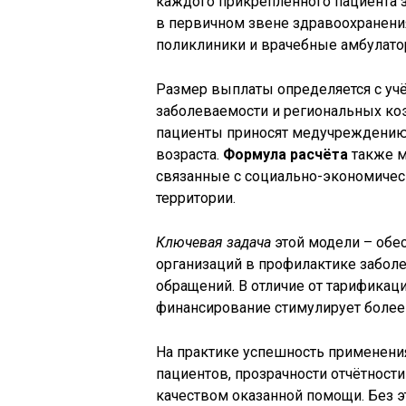
каждого прикреплённого пациента 
в первичном звене здравоохранения
поликлиники и врачебные амбулато
Размер выплаты определяется с учё
заболеваемости и региональных ко
пациенты приносят медучреждению
возраста.
Формула расчёта
также м
связанные с социально-экономичес
территории.
Ключевая задача
этой модели – обе
организаций в профилактике забол
обращений. В отличие от тарификац
финансирование стимулирует более
На практике успешность применения
пациентов, прозрачности отчётности
качеством оказанной помощи. Без 