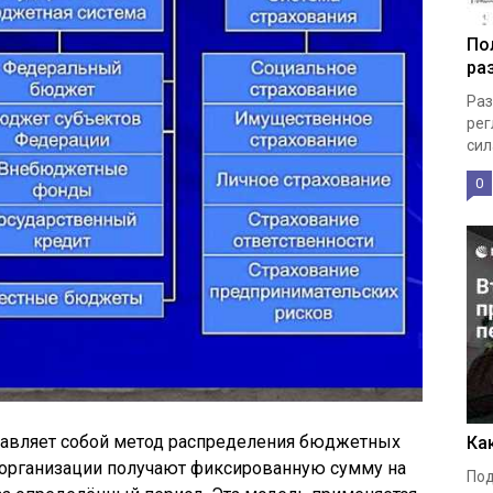
По
ра
Раз
рег
сила
0
авляет собой метод распределения бюджетных
Ка
 организации получают фиксированную сумму на
Под