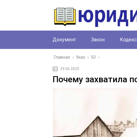
Документ
Закон
Кодекс
Главная
›
Указ
›
50
›
29.06.2025
Почему захватила п