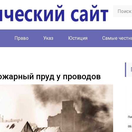
Право
Указ
Юстиция
Cамые честн
ожарный пруд у проводов