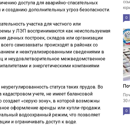
ссы
ничению доступа для аварийно-спасательных
юри
 и созданию дополнительных угроз безопасности.
0
ательность участка для частного или
доемы у ЛЭП воспринимаются как неиспользуемая
ния дачных построек, складов или организации
всего самозахваты происходят в районах со
ванием и неактуализированными сведениями в
аниц и неудовлетворительное межведомственное
ипалитетами и энергетическими компаниями
По
неурегулированность статуса таких прудов. Во
а кадастровом учете, не имеет балансовой
Поч
то создает «серую зону», в которой возможны
30 
вное оформление аренды или купли-продажи.
0
ктуальный водоохранный режим, что позволяет
ии и ограничивать доступ к воде.