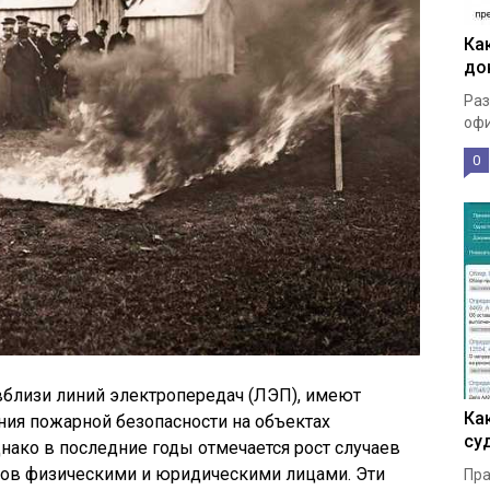
Ка
до
Раз
офи
0
близи линий электропередач (ЛЭП), имеют
Ка
ния пожарной безопасности на объектах
су
нако в последние годы отмечается рост случаев
мов физическими и юридическими лицами. Эти
Пра