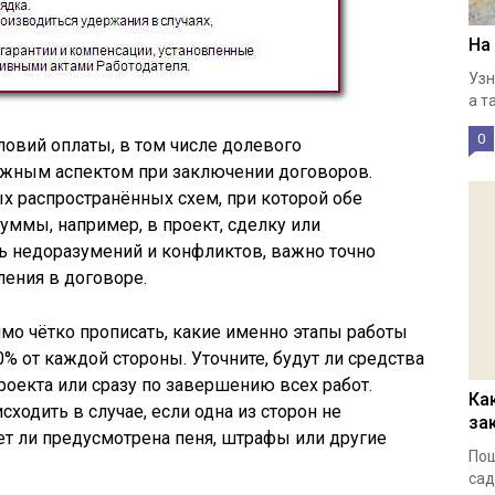
На
Узн
а т
0
овий оплаты, в том числе долевого
важным аспектом при заключении договоров.
мых распространённых схем, при которой обе
уммы, например, в проект, сделку или
ь недоразумений и конфликтов, важно точно
ления в договоре.
мо чётко прописать, какие именно этапы работы
% от каждой стороны. Уточните, будут ли средства
оекта или сразу по завершению всех работ.
Ка
сходить в случае, если одна из сторон не
за
ет ли предусмотрена пеня, штрафы или другие
Пош
сад