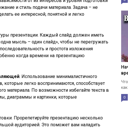
зависимости от их интересов и уровня подготовки
жание и стиль подачи материала. Задача – не
елать ее интересной, понятной и легко
ктуры презентации. Каждый слайд должен иметь
«одна мысль – один слайд», чтобы не перегружать
последовательность и простота изложения
обенно когда времени на презентацию
На
вр
авляющей
. Использование минималистичного
Что
в, которые легко воспринимаются, способствует
как
о материала. По возможности избегайте текста в
мы, диаграммы и картинки, которые
0
овки. Прорепетируйте презентацию несколько
льшой аудиторией. Это поможет вам наладить