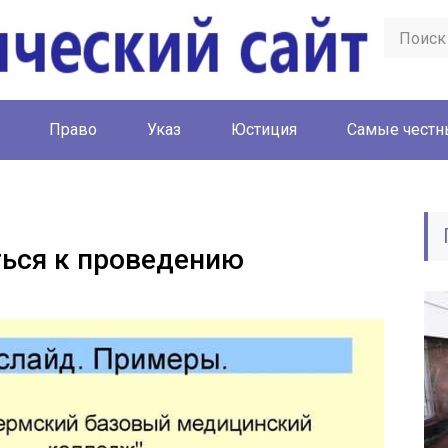
Право
Указ
Юстиция
Cамые честн
ться к проведению