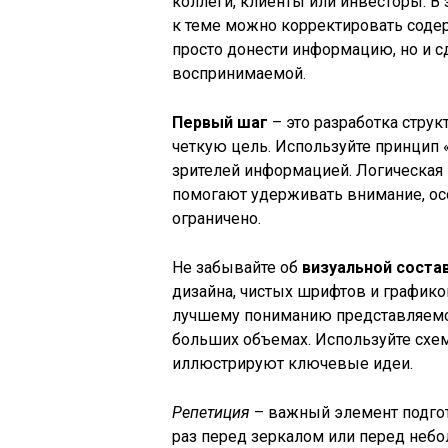
коллеги, клиенты или инвесторы. В 
к теме можно корректировать содер
просто донести информацию, но и сд
воспринимаемой.
Первый шаг
– это разработка стру
четкую цель. Используйте принцип 
зрителей информацией. Логическая 
помогают удерживать внимание, ос
ограничено.
Не забывайте об
визуальной сост
дизайна, чистых шрифтов и графико
лучшему пониманию представляемог
больших объемах. Используйте схе
иллюстрируют ключевые идеи.
Репетиция
– важный элемент подгот
раз перед зеркалом или перед небо