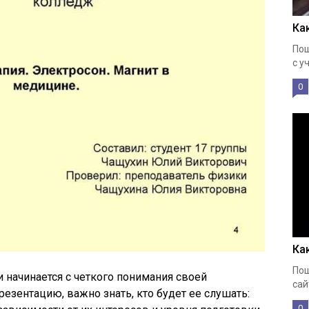
Ка
Пош
с у
0
Ка
Пош
 начинается с четкого понимания своей
сай
езентацию, важно знать, кто будет ее слушать:
0