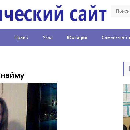
Право
Указ
Юстиция
Cамые честн
 найму