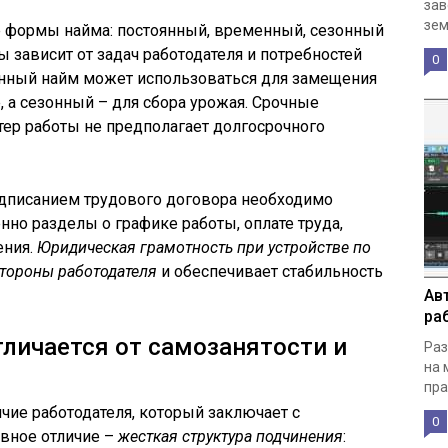
зав
зем
 формы найма: постоянный, временный, сезонный
 зависит от задач работодателя и потребностей
0
енный найм может использоваться для замещения
, а сезонный – для сбора урожая. Срочные
тер работы не предполагает долгосрочного
одписанием трудового договора необходимо
нно разделы о графике работы, оплате труда,
ения.
Юридическая грамотность при устройстве по
стороны работодателя
и обеспечивает стабильность
Ав
ра
тличается от самозанятости и
Раз
на 
пра
чие работодателя, который заключает с
0
овное отличие –
жесткая структура подчинения
: