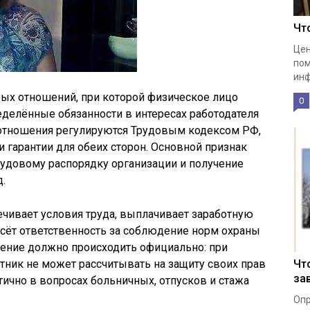
Чт
Цен
пом
инф
вых отношений, при которой физическое лицо
0
делённые обязанности в интересах работодателя
и отношения регулируются Трудовым кодексом РФ,
и гарантии для обеих сторон. Основной признак
рудовому распорядку организации и получение
.
ечивает условия труда, выплачивает заработную
несёт ответственность за соблюдение норм охраны
ление должно происходить официально: при
отник не может рассчитывать на защиту своих прав
Чт
за
тично в вопросах больничных, отпусков и стажа
Опр