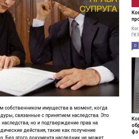
Ко
пр
Ког
ГК 
0
м собственником имущества в момент, когда
уры, связанные с принятием наследства. Это
Ко
 наследства, но и подтверждение прав на
об
ические действия, такие как получение
фз
во. Без этого документа наследник не может