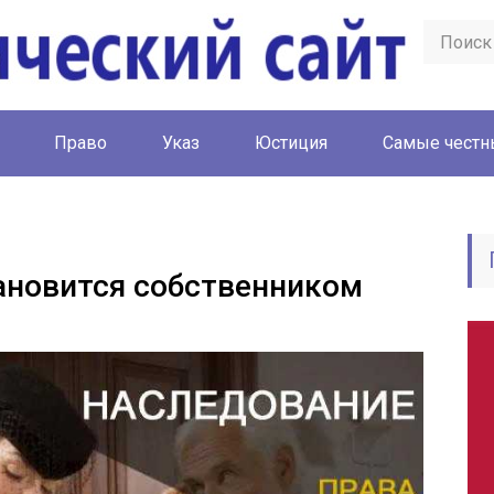
Право
Указ
Юстиция
Cамые честн
ановится собственником