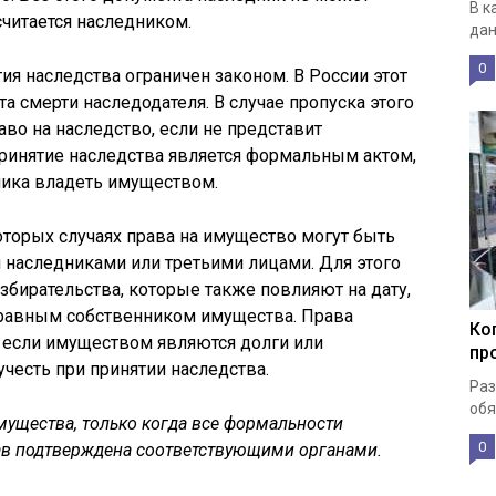
В к
считается наследником.
дан
0
тия наследства ограничен законом. В России этот
а смерти наследодателя. В случае пропуска этого
аво на наследство, если не представит
Принятие наследства является формальным актом,
ика владеть имуществом.
оторых случаях права на имущество могут быть
наследниками или третьими лицами. Для этого
бирательства, которые также повлияют на дату,
правным собственником имущества. Права
Ко
 если имуществом являются долги или
пр
честь при принятии наследства.
Раз
обя
мущества, только когда все формальности
0
ав подтверждена соответствующими органами.