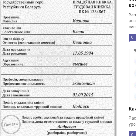
ко
Узн
реш
сис
0
Ка
Рас
уро
0