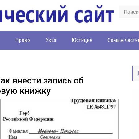
Право
Указ
Юстиция
Cамые честн
ак внести запись об
овую книжку