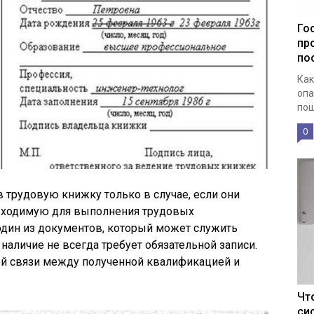
Го
пр
по
Как
опа
пош
0
в трудовую книжку только в случае, если они
бходимую для выполнения трудовых
один из документов, который может служить
наличие не всегда требует обязательной записи.
ой связи между полученной квалификацией и
Чт
си