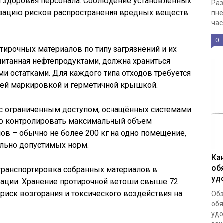
 здоровья персонала. Соблюдение установленных
Раз
зацию рисков распространения вредных веществ
пне
час
0
тирочных материалов по типу загрязнений и их
питанная нефтепродуктами, должна храниться
ми остатками. Для каждого типа отходов требуется
ей маркировкой и герметичной крышкой.
 с ограниченным доступом, оснащённых системами
но контролировать максимальный объем
в – обычно не более 200 кг на одно помещение,
льно допустимых норм.
Ка
об
транспортировка собранных материалов в
уд
ации. Хранение протирочной ветоши свыше 72
 риск возгорания и токсического воздействия на
Обз
обя
удо