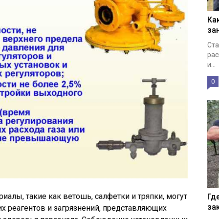
Ка
за
Ста
рас
и...
0
алы, такие как ветошь, салфетки и тряпки, могут
Гд
за
их реагентов и загрязнений, представляющих