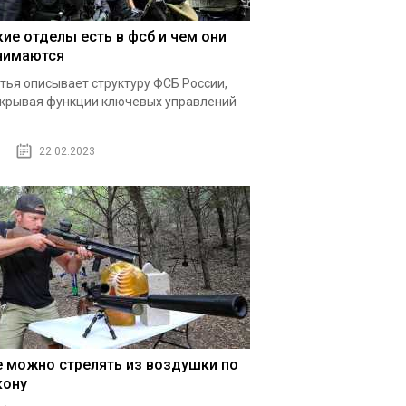
кие отделы есть в фсб и чем они
нимаются
тья описывает структуру ФСБ России,
крывая функции ключевых управлений
22.02.2023
е можно стрелять из воздушки по
кону