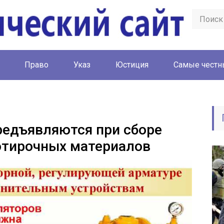
Право
Указ
Юстиция
Cамые честн
редъявляются при сборе
отирочных материалов