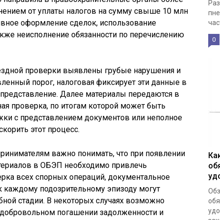
Раз
онением от уплаты налогов на сумму свыше 10 млн
пне
ивное оформление сделок, использование
час
акже неисполнение обязанности по перечислению
0
ездной проверки выявлены грубые нарушения и
ленный порог, налоговая фиксирует эти данные в
 представление. Далее материалы передаются в
ая проверка, по итогам которой может быть
жки с представлением документов или неполное
скорить этот процесс.
инимателям важно понимать, что при появлении
Ка
териалов в ОБЭП необходимо привлечь
об
уд
рка всех спорных операций, документальное
к каждому подозрительному эпизоду могут
Обз
ной стадии. В некоторых случаях возможно
обя
удо
 добровольном погашении задолженности и