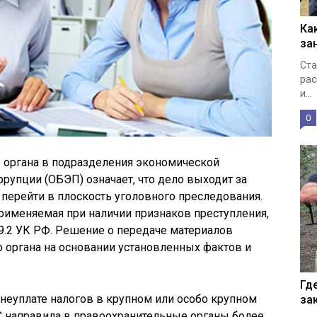
Ка
за
Ста
рас
и...
0
о органа в подразделения экономической
рупции (ОБЭП) означает, что дело выходит за
перейти в плоскость уголовного преследования.
применяемая при наличии признаков преступления,
9.2 УК РФ. Решение о передаче материалов
 органа на основании установленных фактов и
Гд
 неуплате налогов в крупном или особо крупном
за
С направила в правоохранительные органы более