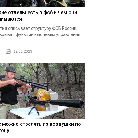
кие отделы есть в фсб и чем они
нимаются
тья описывает структуру ФСБ России,
крывая функции ключевых управлений
22.02.2023
е можно стрелять из воздушки по
кону