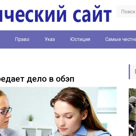
Право
Указ
Юстиция
Cамые честн
едает дело в обэп