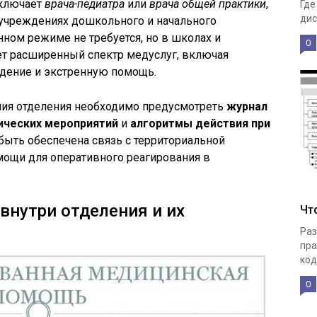
включает
врача-педиатра
или
врача общей практики
,
Где
дис
В учреждениях дошкольного и начального
нном режиме не требуется, но в школах и
0
ет расширенный спектр медуслуг, включая
дение и экстренную помощь.
ия отделения необходимо предусмотреть
журнал
ических мероприятий
и
алгоритмы действия при
быть обеспечена связь с территориальной
мощи для оперативного реагирования в
нутри отделения и их
Чт
Раз
пра
код
0