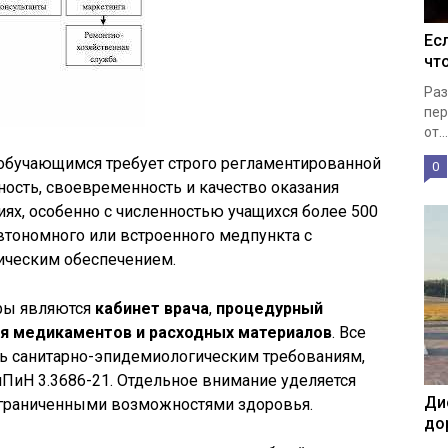
Ес
чт
Раз
пер
от...
обучающимся требует строго регламентированной
0
ость, своевременность и качество оказания
иях, особенно с численностью учащихся более 500
втономного или встроенного медпункта с
ическим обеспечением.
ры являются
кабинет врача
,
процедурный
я медикаментов и расходных материалов
. Все
ь санитарно-эпидемиологическим требованиям,
нПиН 3.3686-21. Отдельное внимание уделяется
Ди
ограниченными возможностями здоровья.
до