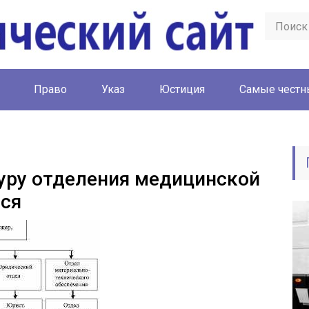
Право
Указ
Юстиция
Cамые честн
туру отделения медицинской
ся