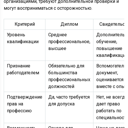
организациями, требуют дополнительной проверки и
могут восприниматься с осторожностью.
Критерий
Диплом
Свидетельст
Уровень
Среднее
Дополнительн
квалификации
профессиональное,
обучение,
высшее
повышение
квалификаци
Признание
Обязательно для
Вспомогатель
работодателем
большинства
документ,
профессиональных
оценивается
должностей
вместе с опы
Подтверждение
Да, часто требуется
Нет, не всегда
прав на
для допуска
дает право
профессию
работать по
специальност