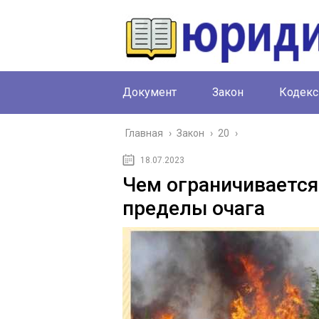
Документ
Закон
Кодекс
Главная
›
Закон
›
20
›
18.07.2023
Чем ограничивается
пределы очага