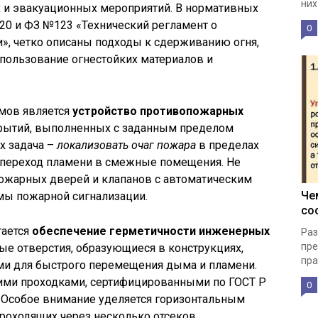
них
 и эвакуационных мероприятий. В нормативных
020 и ФЗ №123 «Технический регламент о
0
», четко описаны подходы к сдерживанию огня,
пользование огнестойких материалов и
мов является
устройство противопожарных
крытий, выполненных с заданным пределом
Их задача –
локализовать очаг пожара
в пределах
я переход пламени в смежные помещения. Не
ожарных дверей и клапанов с автоматическим
Че
мы пожарной сигнализации.
со
тается
обеспечение герметичности инженерных
Раз
пре
е отверстия, образующиеся в конструкциях,
пра
ми для быстрого перемещения дыма и пламени.
ими проходками, сертифицированными по ГОСТ Р
0
. Особое внимание уделяется горизонтальным
проходящих через несколько отсеков.