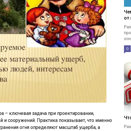
Че
от
Раз
про
осн
0
а – ключевая задача при проектировании,
Чт
ий и сооружений. Практика показывает, что именно
Раз
транения огня определяют масштаб ущерба, а