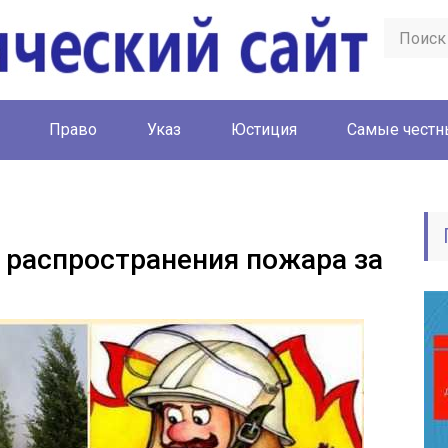
Право
Указ
Юстиция
Cамые честн
 распространения пожара за