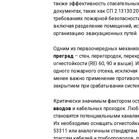
также эффективность спасательных
документах, таких как СП 2.13130.2
требованиях пожарной безопасности
включая разделение помещений, ис
организацию эвакуационных путей.
Одним из первоочередных механиз
преград
– стен, перегородок, пере
огнестойкости (REI 60, 90 и выше). 
одного пожарного отсека, исключа
менее важно применение противоп
закрытием при срабатывании систе
Критически значимым фактором ос
вводов
и кабельных проходок. Любы
становятся потенциальными канала
Их необходимо оснащать огнестойк
53311 или аналогичным стандартам
трассам кабелей и трубопроводов, 