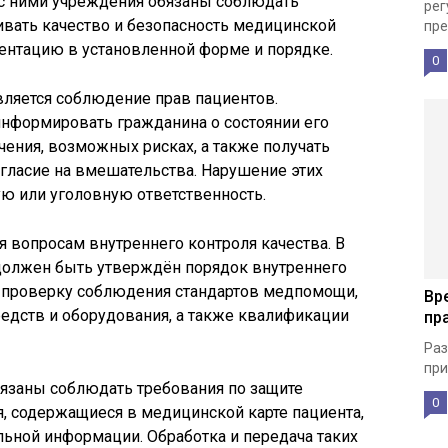
 с ними учреждения обязаны соблюдать
рег
ивать качество и безопасность медицинской
пре
нтацию в установленной форме и порядке.
0
вляется соблюдение прав пациентов.
информировать гражданина о состоянии его
чения, возможных рисках, а также получать
ласие на вмешательства. Нарушение этих
ю или уголовную ответственность.
я вопросам внутреннего контроля качества. В
должен быть утверждён порядок внутреннего
 проверку соблюдения стандартов медпомощи,
Вр
едств и оборудования, а также квалификации
пр
Раз
при
язаны соблюдать требования по защите
0
, содержащиеся в медицинской карте пациента,
льной информации. Обработка и передача таких