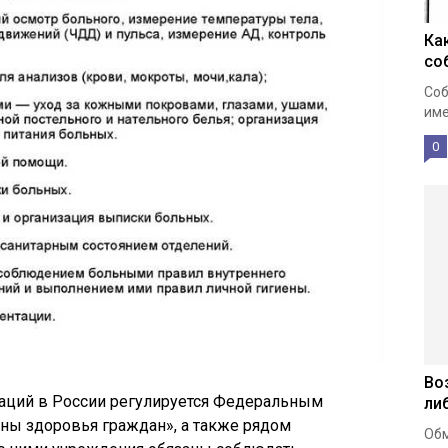
Ка
со
Соб
име
0
Во
аций в России регулируется Федеральным
ли
ны здоровья граждан», а также рядом
Обм