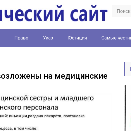
Право
Указ
Юстиция
Cамые честн
возложены на медицинские