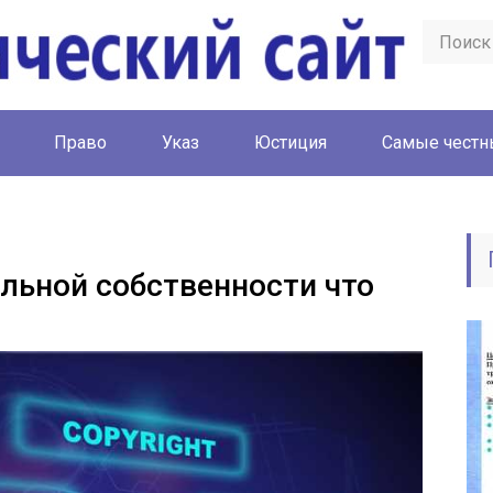
Право
Указ
Юстиция
Cамые честн
льной собственности что