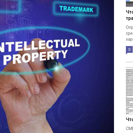
Чт
тр
Опр
сре
хар
0
Чт
СМР