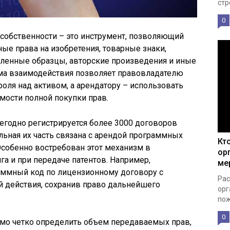
стр
0
собственности – это инструмент, позволяющий
е права на изобретения, товарные знаки,
ленные образцы, авторские произведения и иные
ма взаимодействия позволяет правовладателю
оля над активом, а арендатору – использовать
мости полной покупки прав.
егодно регистрируется более 3000 договоров
льная их часть связана с арендой программных
Кт
Особенно востребован этот механизм в
ор
га и при передаче патентов. Например,
ме
аммный код по лицензионному договору с
Рас
й действия, сохранив право дальнейшего
орг
пож
0
мо четко определить объем передаваемых прав,