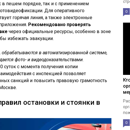
стр
 в пешем порядке, так и с применением
отовидеофиксации. Для оперативного
0
вует горячая линия, а также электронные
 приложения.
Рекомендовано проверять
вке
через официальные ресурсы, особенно в зоне
чтобы избежать эвакуации.
 обрабатываются в автоматизированной системе,
дается фото- и видеодоказательствами
.
0 суток с момента получения копии
заимодействия с инспекцией позволяет
Кт
ных санкций и повысить правовую грамотность
ор
Москве.
ме
равил остановки и стоянки в
Рас
орг
пож
0