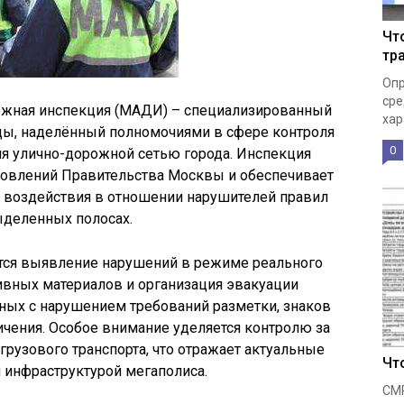
Чт
тр
Опр
сре
ожная инспекция (МАДИ) – специализированный
хар
ицы, наделённый полномочиями в сфере контроля
0
я улично-дорожной сетью города. Инспекция
новлений Правительства Москвы и обеспечивает
 воздействия в отношении нарушителей правил
ыделенных полосах.
ся выявление нарушений в режиме реального
вных материалов и организация эвакуации
ных с нарушением требований разметки, знаков
чения. Особое внимание уделяется контролю за
грузового транспорта, что отражает актуальные
Чт
 инфраструктурой мегаполиса.
СМР