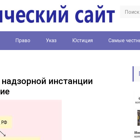
Право
Указ
Юстиция
Cамые честн
 надзорной инстанции
ние