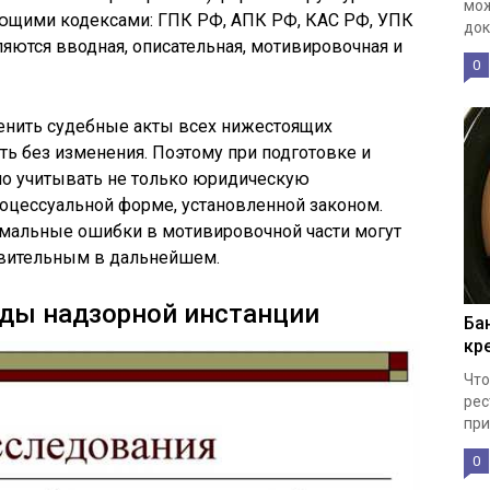
мож
ющими кодексами: ГПК РФ, АПК РФ, КАС РФ, УПК
док
ются вводная, описательная, мотивировочная и
0
енить судебные акты всех нижестоящих
ить без изменения. Поэтому при подготовке и
но учитывать не только юридическую
роцессуальной форме, установленной законом.
рмальные ошибки в мотивировочной части могут
твительным в дальнейшем.
уды надзорной инстанции
Ба
кр
Что
рес
при
0