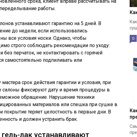
новленного срока, клиент вправе рассчитывать на
 переделывание работы.
Ка
Как
онов устанавливают гарантию на 5 дней. В
сущ
ение до недели, если использовались
ы все условия носки. Однако, чтобы
0
димо строго соблюдать рекомендации по уходу:
 без перчаток, не контактировать с горячей
ся самостоятельно подпиливать или
мастера срок действия гарантии и условия, при
е салоны фиксируют дату и время процедуры в
озможное обращение. Нарушение техники
фицированных материалов или спешка при сушке в
Ка
м покрытие теряет целостность в первые дни. В
пр
венность и должен устранить брак.
Сам
пре
а гель-лак устанавливают