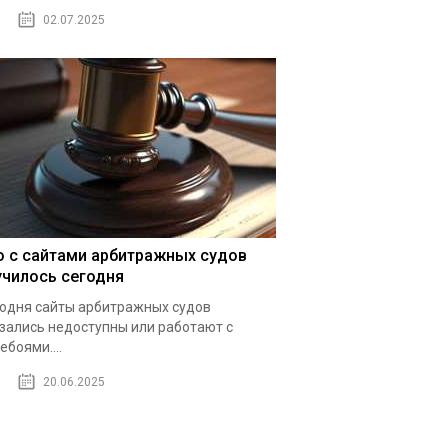
02.07.2025
о с сайтами арбитражных судов
училось сегодня
одня сайты арбитражных судов
зались недоступны или работают с
ебоями....
20.06.2025