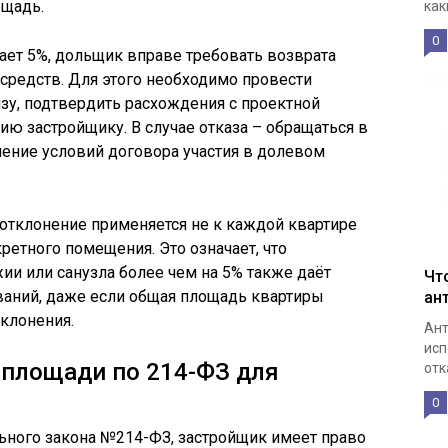
ощадь.
как
0
т 5%, дольщик вправе требовать возврата
средств. Для этого необходимо провести
зу, подтвердить расхождения с проектной
ию застройщику. В случае отказа – обращаться в
шение условий договора участия в долевом
 отклонение применяется не к каждой квартире
ретного помещения. Это означает, что
и или санузла более чем на 5% также даёт
Чт
ваний, даже если общая площадь квартиры
ан
тклонения.
Ант
исп
 площади по 214-ФЗ для
отк
0
ального закона №214-ФЗ, застройщик имеет право