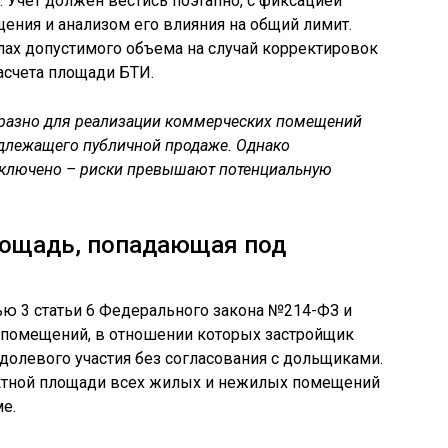
. Учет должен вестись поэтапно, с фиксацией
ения и анализом его влияния на общий лимит.
лах допустимого объема на случай корректировок
асчета площади БТИ.
бразно для реализации коммерческих помещений
одлежащего публичной продаже. Однако
ключено – риски превышают потенциальную
лощадь, попадающая под
ью 3 статьи 6 Федерального закона №214-ФЗ и
 помещений, в отношении которых застройщик
долевого участия без согласования с дольщиками.
ектной площади всех жилых и нежилых помещений
е.