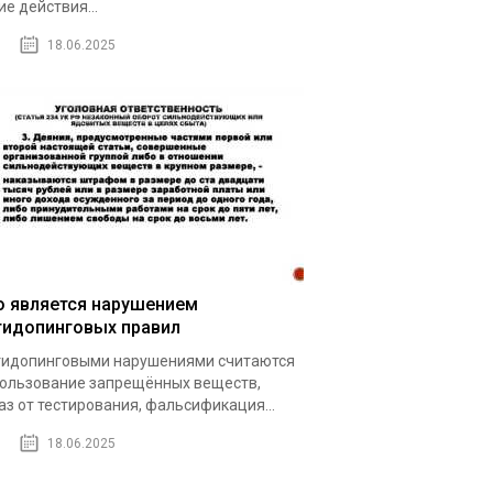
ие действия...
18.06.2025
о является нарушением
тидопинговых правил
идопинговыми нарушениями считаются
ользование запрещённых веществ,
аз от тестирования, фальсификация...
18.06.2025