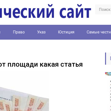
с
Право
Указ
Юстиция
Cамые честн
от площади какая статья