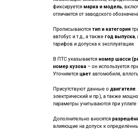
фиксируется
марка и модель
, вклю
отличается от заводского обозначен
Прописываются
тип и категория
тр
автобус и т.д., а также
год выпуска
,
тарифов и допуска к эксплуатации.
В ПТС указывается
номер шасси (р
номер кузова
– он используется при
Уточняется
цвет
автомобиля, вплоть
Присутствуют данные о
двигателе
:
электрический и пр.), а также мощн
параметры учитываются при уплате 
Дополнительно вносятся
разрешённ
влияющие на допуск к определённы