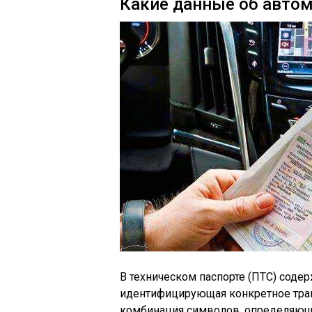
Какие данные об автом
В техническом паспорте (ПТС) соде
идентифицирующая конкретное тран
комбинация символов, определяюща