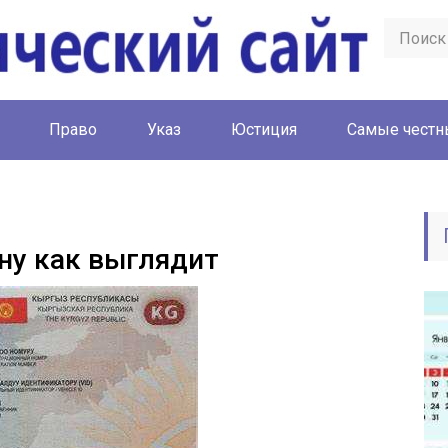
Право
Указ
Юстиция
Cамые честн
ну как выглядит