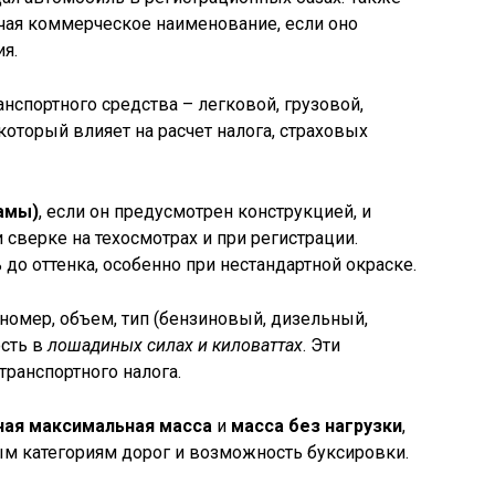
чая коммерческое наименование, если оно
ия.
анспортного средства – легковой, грузовой,
 который влияет на расчет налога, страховых
амы)
, если он предусмотрен конструкцией, и
 сверке на техосмотрах и при регистрации.
 до оттенка, особенно при нестандартной окраске.
 номер, объем, тип (бензиновый, дизельный,
ость в
лошадиных силах и киловаттах
. Эти
транспортного налога.
ая максимальная масса
и
масса без нагрузки
,
м категориям дорог и возможность буксировки.