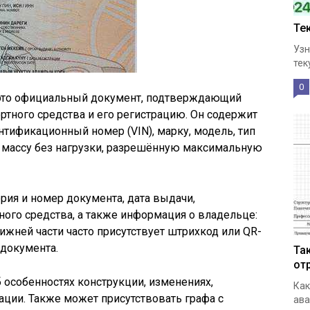
Те
Узн
тек
0
 это официальный документ, подтверждающий
ртного средства и его регистрацию. Он содержит
тификационный номер (VIN), марку, модель, тип
, массу без нагрузки, разрешённую максимальную
рия и номер документа, дата выдачи,
ого средства, а также информация о владельце:
ижней части часто присутствует штрихкод или QR-
документа.
Та
от
 особенностях конструкции, изменениях,
Как
ации. Также может присутствовать графа с
ава