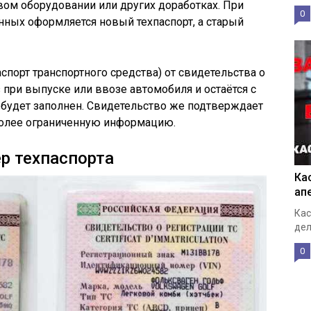
ом оборудовании или других доработках. При
0
ных оформляется новый техпаспорт, а старый
аспорт транспортного средства) от свидетельства о
 при выпуске или ввозе автомобиля и остаётся с
 будет заполнен. Свидетельство же подтверждает
более ограниченную информацию.
ер техпаспорта
Ка
ап
Кас
дел
0