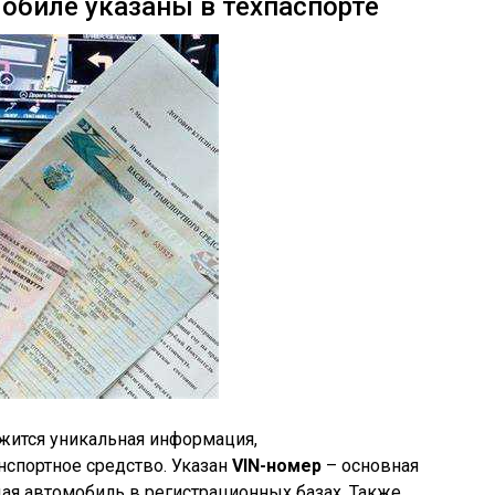
обиле указаны в техпаспорте
ржится уникальная информация,
спортное средство. Указан
VIN-номер
– основная
я автомобиль в регистрационных базах. Также