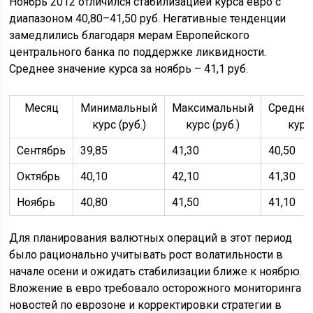
Ноябрь 2012 отличился стабилизацией курса евро с
диапазоном 40,80–41,50 руб. Негативные тенденции
замедлились благодаря мерам Европейского
центрального банка по поддержке ликвидности.
Среднее значение курса за ноябрь – 41,1 руб.
Месяц
Минимальный
Максимальный
Средне
курс (руб.)
курс (руб.)
курс 
Сентябрь
39,85
41,30
40,50
Октябрь
40,10
42,10
41,30
Ноябрь
40,80
41,50
41,10
Для планирования валютных операций в этот период
было рационально учитывать рост волатильности в
начале осени и ожидать стабилизации ближе к ноябрю.
Вложение в евро требовало осторожного мониторинга
новостей по еврозоне и корректировки стратегии в