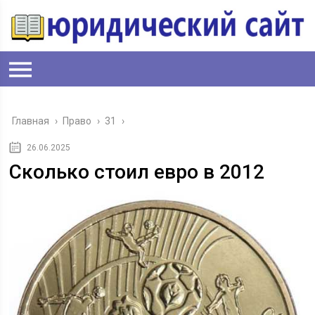
Главная
›
Право
›
31
›
26.06.2025
Сколько стоил евро в 2012