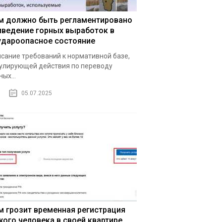
м должно быть регламентировано
иведение горных выработок в
удароопасное состояние
сание требований к нормативной базе,
улирующей действия по переводу
ных...
05.07.2025
м грозит временная регистрация
жого человека в своей квартире