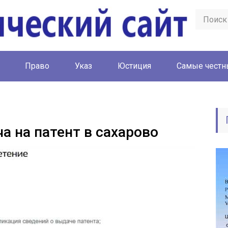
Право
Указ
Юстиция
Cамые честн
а на патент в сахарово