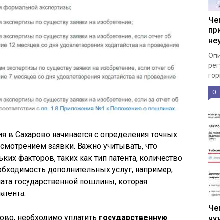
Че
пр
не
Опи
рег
гор
0
ия в Сахарово начинается с определения точных
ссмотрением заявки. Важно учитывать, что
ьких факторов, таких как тип патента, количество
еобходимость дополнительных услуг, например,
лата государственной пошлины, которая
атента.
Че
рово, необходимо уплатить
государственную
чу