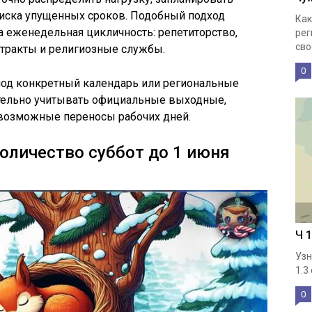
риска упущенных сроков. Подобный подход
Как
а еженедельная цикличность: репетиторство,
рег
свое
тракты и религиозные службы.
0
 под конкретный календарь или региональные
тельно учитывать официальные выходные,
 возможные переносы рабочих дней.
количество суббот до 1 июня
Ч 
Узн
1.3
0