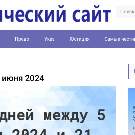
Право
Указ
Юстиция
Cамые честн
1 июня 2024