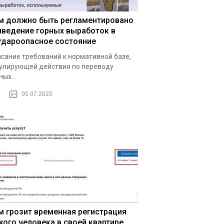
м должно быть регламентировано
иведение горных выработок в
удароопасное состояние
сание требований к нормативной базе,
улирующей действия по переводу
ных...
05.07.2025
м грозит временная регистрация
жого человека в своей квартире