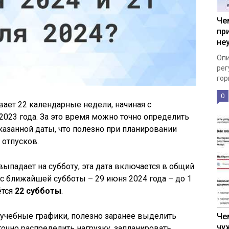
Че
пр
не
Опи
рег
гор
0
вает 22 календарные недели, начиная с
023 года. За это время можно точно определить
казанной даты, что полезно при планировании
 отпусков.
 выпадает на субботу, эта дата включается в общий
ь с ближайшей субботы – 29 июня 2024 года – до 1
ётся
22 субботы
.
и учебные графики, полезно заранее выделить
Че
чу
точно распределить нагрузку, запланировать