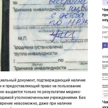
Че
пр
не
Опи
рег
гор
0
ициальный документ, подтверждающий наличие
и и предоставляющий право на пользование
о выдается только по результатам медико-
оводимой уполномоченными учреждениями. Без
Че
ерение невозможно, даже при наличии
чу