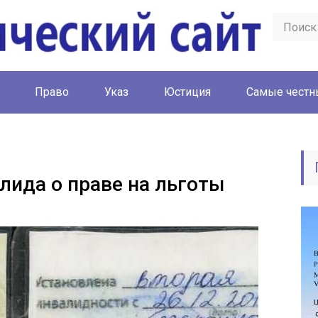
Право
Указ
Юстиция
Cамые честн
лида о праве на льготы