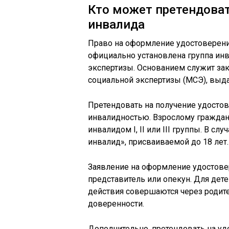
Кто может претендоват
инвалида
Право на оформление удостоверен
официально установлена группа ин
экспертизы. Основанием служит за
социальной экспертизы (МСЭ), выд
Претендовать на получение удостове
инвалидностью. Взрослому граждан
инвалидом I, II или III группы. В сл
инвалид», присваиваемой до 18 лет.
Заявление на оформление удостове
представитель или опекун. Для дет
действия совершаются через родите
доверенности.
Дополнительно, претендовать на уд