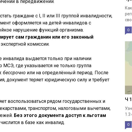
ничений в передвижении.
Как
рег
ать граждане с I, II или III группой инвалидности,
свое
умент оформляется на детей-инвалидов с
йкое нарушение функций организма.
0
ирует сам гражданин или его законный
экспертной комиссии.
е инвалида выдается только при наличии
 МСЭ, где указывается не только группа
я:
бессрочно
или на определённый период. После
ия, документ теряет юридическую силу и требует
Ч 
ет воспользоваться рядом государственных и
екарствами, транспортом, налоговыми вычетами,
Узн
1.3
тежей.
Без этого документа доступ к льготам
числится в базе как инвалид.
0