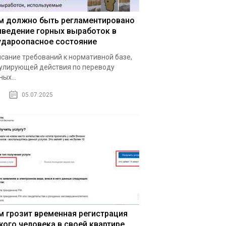
м должно быть регламентировано
иведение горных выработок в
удароопасное состояние
сание требований к нормативной базе,
улирующей действия по переводу
ных...
05.07.2025
м грозит временная регистрация
жого человека в своей квартире