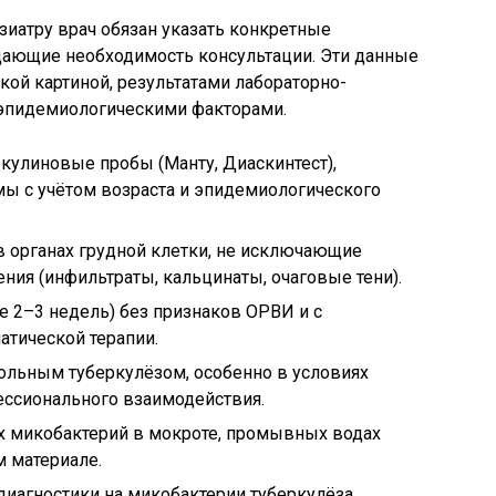
иатру врач обязан указать конкретные
ающие необходимость консультации. Эти данные
ой картиной, результатами лабораторно-
 эпидемиологическими факторами.
кулиновые пробы (Манту, Диаскинтест),
 с учётом возраста и эпидемиологического
в органах грудной клетки, не исключающие
ния (инфильтраты, кальцинаты, очаговые тени).
 2–3 недель) без признаков ОРВИ и с
атической терапии.
больным туберкулёзом, особенно в условиях
ессионального взаимодействия.
 микобактерий в мокроте, промывных водах
 материале.
иагностики на микобактерии туберкулёза.