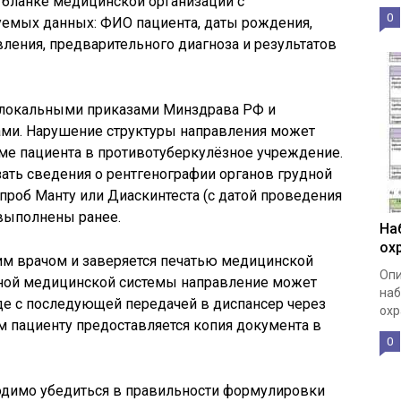
 бланке медицинской организации с
0
уемых данных: ФИО пациента, даты рождения,
вления, предварительного диагноза и результатов
 локальными приказами Минздрава РФ и
ми. Нарушение структуры направления может
ёме пациента в противотуберкулёзное учреждение.
ать сведения о рентгенографии органов грудной
 проб Манту или Диаскинтеста (с датой проведения
 выполнены ранее.
На
ох
м врачом и заверяется печатью медицинской
Опи
нной медицинской системы направление может
наб
е с последующей передачей в диспансер через
охр
 пациенту предоставляется копия документа в
0
одимо убедиться в правильности формулировки