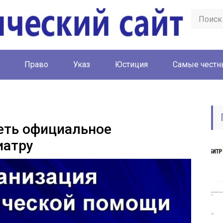
Право
Указ
Юстиция
Cамые честн
еть официальное
иатру