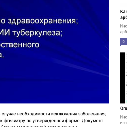
Ка
ар
Инс
арб
0
Оп
в случае необходимости исключения заболевания,
Инс
 к фтизиатру по утверждённой форме. Документ
исп