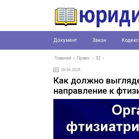
Документ
Закон
Кодекс
Главная
›
Право
›
32
›
26.06.2025
Как должно выгляд
направление к фтиз