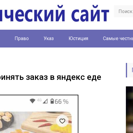
Право
Указ
Юстиция
Cамые честн
ринять заказ в яндекс еде