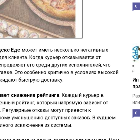
0
декс Еде
может иметь несколько негативных
для клиента. Когда курьер отказывается от
пределяет его среди других исполнителей, что
авке. Это особенно критично в условиях высокой
ожидают быструю доставку.
Ип
пр
ачает снижение рейтинга
. Каждый курьер в
Раз
енный рейтинг, который напрямую зависит от
или
ы. Регулярные отказы могут привести к
0
ьному уменьшению доступных заказов. В худшем
олного исключения из системы.