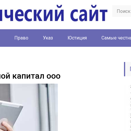
Право
Указ
Юстиция
Cамые честн
ной капитал ооо