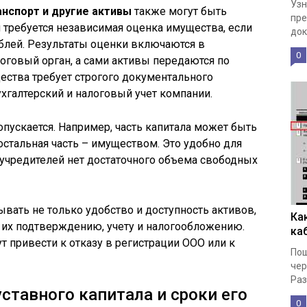
Узн
нспорт и другие активы
также могут быть
пре
 требуется независимая оценка имущества, если
док
блей. Результаты оценки включаются в
0
оговый орган, а сами активы передаются по
ества требует строгого документального
хгалтерский и налоговый учет компании.
ускается. Например, часть капитала может быть
стальная часть – имуществом. Это удобно для
у учредителей нет достаточного объема свободных
вать не только удобство и доступность активов,
Ка
к их подтверждению, учету и налогообложению.
ка
т привести к отказу в регистрации ООО или к
Пош
чер
Раз
тавного капитала и сроки его
0