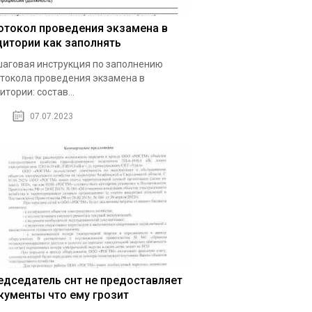
отокол проведения экзамена в
дитории как заполнять
аговая инструкция по заполнению
токола проведения экзамена в
итории: состав...
07.07.2023
едседатель снт не предоставляет
кументы что ему грозит