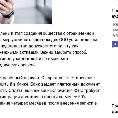
Пр
ау
Пош
про
ельный этап создания общества с ограниченной
ауд
змер уставного капитала для ООО установлен на
0
онодательство допускает его оплату как
нежными активами. Важно выбрать способ,
ктивов учредителей и не вызывает
дических рисков.
транённый вариант. Он предполагает внесение
крытый в банке. Банк выдает платежный документ,
тв. Оплата наличными исключается: ФНС требует
гистрации достаточно внести не менее 50%
ечение четырех месяцев после внесения записи в
Пр
до